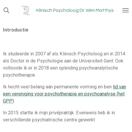
Ga
Klinisch Psycholoog Dr. Wim Matthys
direct
naar
de
Introductie
hoofdinhoud
Ik studeerde in 2007 af als Klinisch Psycholoog en in 2014
als Doctor in de Psychologie aan de Universiteit Gent. Ook
voltooide ik er in 2018 een opleiding psychoanalytische
psychotherapie.
Ik hecht veel belang aan permanente vorming en ben
lid van
een vereniging voor psychotherapie en psychoanalyse (het
GPP)
.
In 2015 startte ik mijn privépraktijk. Eveneens heb ik in
verschillende psychiatrische centra gewerkt.