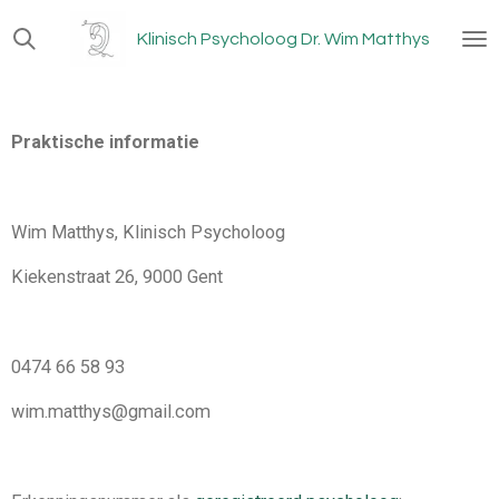
Ga
Klinisch Psycholoog Dr. Wim Matthys
direct
naar
de
hoofdinhoud
Praktische informatie
Wim Matthys, Klinisch Psycholoog
Kiekenstraat 26, 9000 Gent
0474 66 58 93
wim.matthys@gmail.com