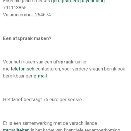
Erkenningsnummer als
geregistreerd psycholoog
:
791113865.
Visumnummer: 264674.
Een afspraak maken?
Voor het maken van een
afspraak
kan je
me
telefonisch
contacteren, voor verdere vragen ben ik ook
bereikbaar per
e-mail
.
Het tarief bedraagt 75 euro per sessie.
Er is een samenwerking met de verschillende
mutualiteiten
in het kader van financiële tegemoetkoming.