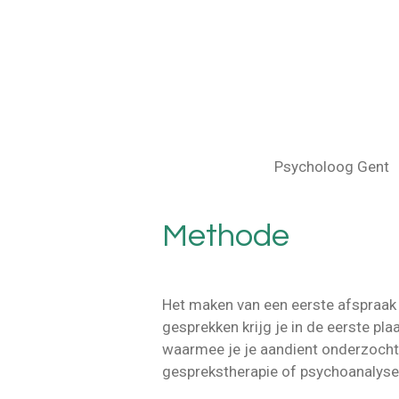
Ga
direct
naar
de
hoofdinhoud
Psycholoog Gent
Methode
Het maken van een eerste afspraak 
gesprekken krijg je in de eerste pla
waarmee je je aandient onderzoch
gesprekstherapie of psychoanalyse